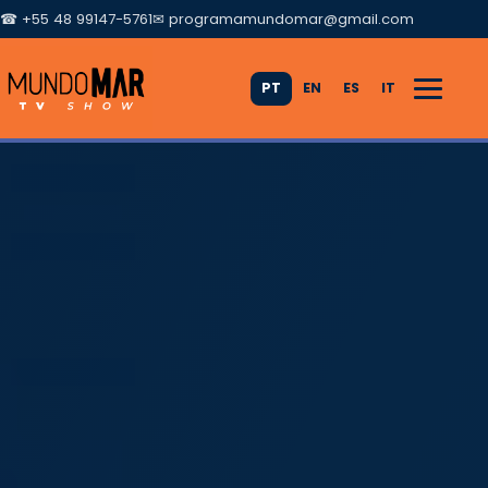
☎ +55 48 99147-5761
✉
programamundomar@gmail.com
PT
EN
ES
IT