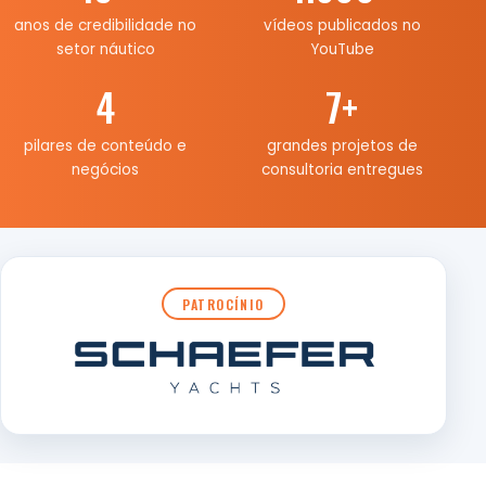
anos de credibilidade no
vídeos publicados no
setor náutico
YouTube
4
7
+
pilares de conteúdo e
grandes projetos de
negócios
consultoria entregues
PATROCÍNIO