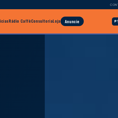
CON
ícias
Rádio Caffè
Consultoria
Loja
Anuncie
P