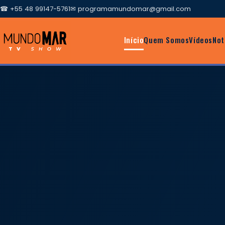
☎ +55 48 99147-5761
✉
programamundomar@gmail.com
Início
Quem Somos
Vídeos
Not