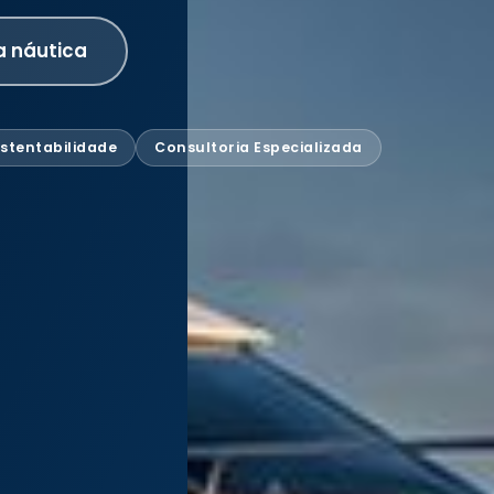
a náutica
stentabilidade
Consultoria Especializada