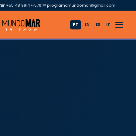
☎ +55 48 99147-5761
✉
programamundomar@gmail.com
PT
EN
ES
IT