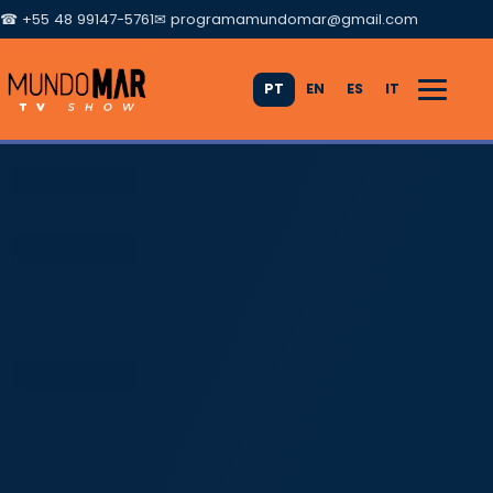
☎ +55 48 99147-5761
✉
programamundomar@gmail.com
PT
EN
ES
IT