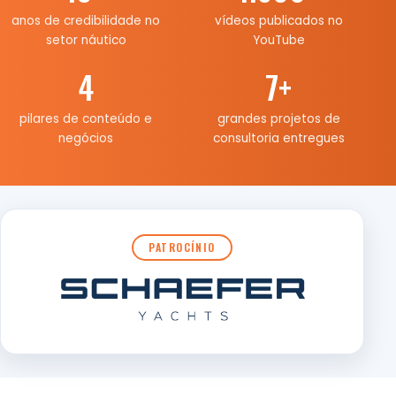
anos de credibilidade no
vídeos publicados no
setor náutico
YouTube
4
7
+
pilares de conteúdo e
grandes projetos de
negócios
consultoria entregues
PATROCÍNIO