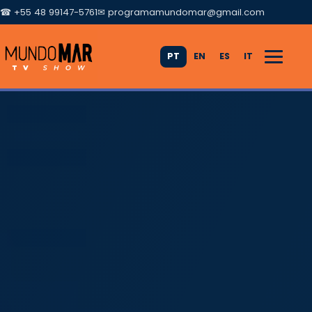
☎ +55 48 99147-5761
✉
programamundomar@gmail.com
PT
EN
ES
IT