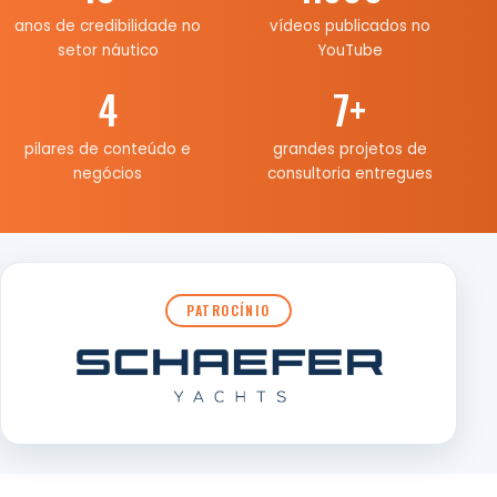
anos de credibilidade no
vídeos publicados no
setor náutico
YouTube
4
7
+
pilares de conteúdo e
grandes projetos de
negócios
consultoria entregues
PATROCÍNIO