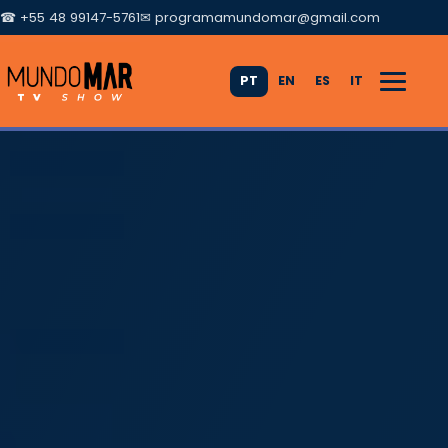
☎ +55 48 99147-5761
✉
programamundomar@gmail.com
PT
EN
ES
IT