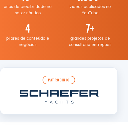
anos de credibilidade no
vídeos publicados no
setor náutico
YouTube
4
7
+
pilares de conteúdo e
grandes projetos de
negócios
consultoria entregues
PATROCÍNIO