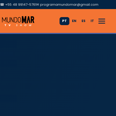
☎ +55 48 99147-5761
✉
programamundomar@gmail.com
PT
EN
ES
IT