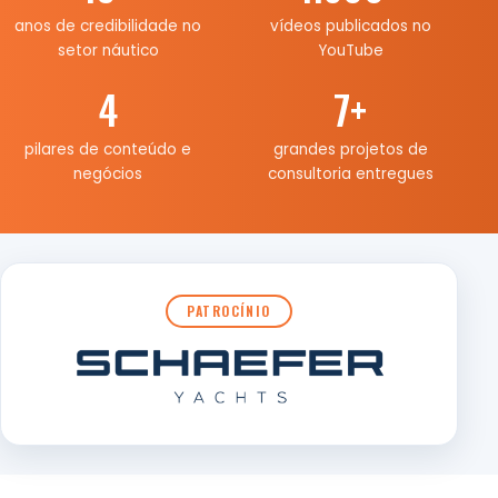
anos de credibilidade no
vídeos publicados no
setor náutico
YouTube
4
7
+
pilares de conteúdo e
grandes projetos de
negócios
consultoria entregues
PATROCÍNIO