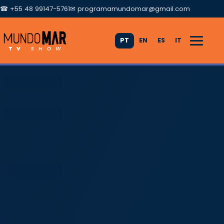
☎ +55 48 99147-5761
✉
programamundomar@gmail.com
PT
EN
ES
IT