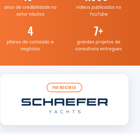
anos de credibilidade no
vídeos publicados no
setor náutico
YouTube
4
7
+
pilares de conteúdo e
grandes projetos de
negócios
consultoria entregues
PATROCÍNIO