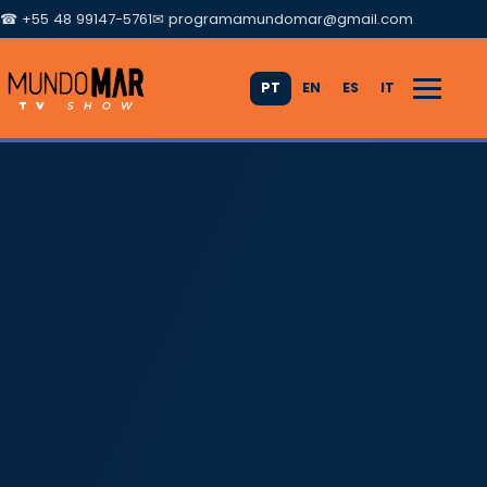
☎ +55 48 99147-5761
✉
programamundomar@gmail.com
PT
EN
ES
IT