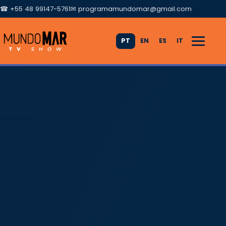
☎ +55 48 99147-5761
✉
programamundomar@gmail.com
PT
EN
ES
IT