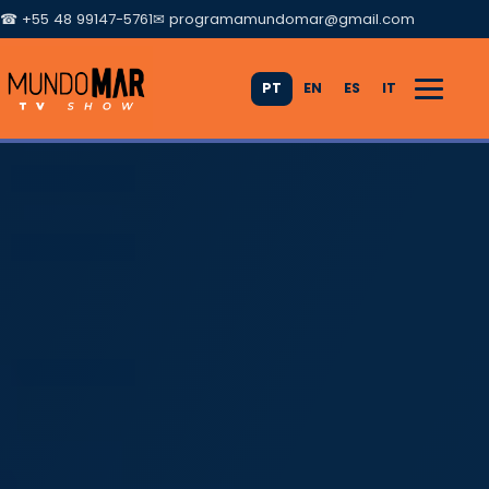
☎ +55 48 99147-5761
✉
programamundomar@gmail.com
PT
EN
ES
IT