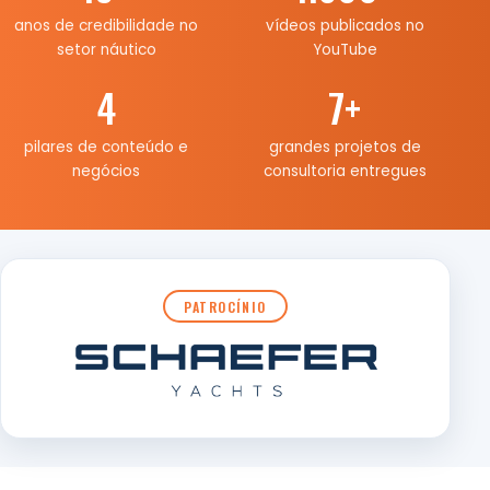
anos de credibilidade no
vídeos publicados no
setor náutico
YouTube
4
7
+
pilares de conteúdo e
grandes projetos de
negócios
consultoria entregues
PATROCÍNIO