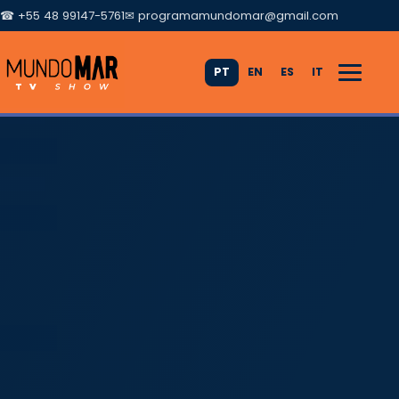
☎ +55 48 99147-5761
✉
programamundomar@gmail.com
PT
EN
ES
IT