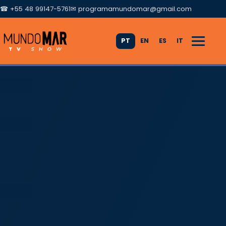
☎ +55 48 99147-5761
✉
programamundomar@gmail.com
PT
EN
ES
IT