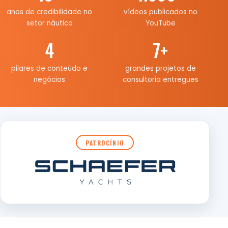
anos de credibilidade no
vídeos publicados no
setor náutico
YouTube
4
7
+
pilares de conteúdo e
grandes projetos de
negócios
consultoria entregues
PATROCÍNIO