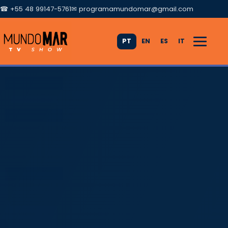
☎ +55 48 99147-5761
✉
programamundomar@gmail.com
PT
EN
ES
IT