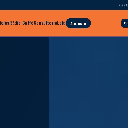
CON
ícias
Rádio Caffè
Consultoria
Loja
Anuncie
P