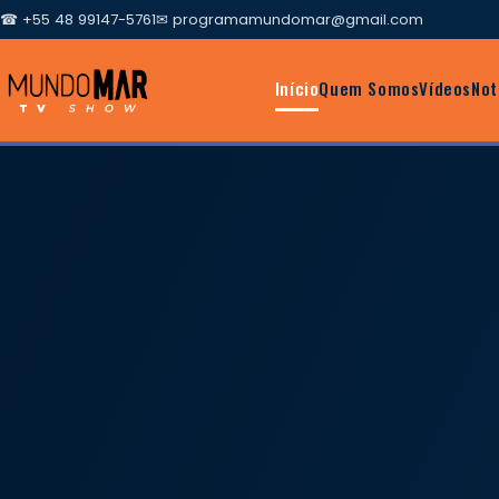
☎ +55 48 99147-5761
✉
programamundomar@gmail.com
Início
Quem Somos
Vídeos
Not