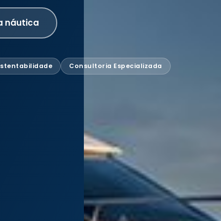
a náutica
stentabilidade
Consultoria Especializada