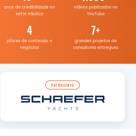
anos de credibilidade no
vídeos publicados no
setor náutico
YouTube
4
7
+
pilares de conteúdo e
grandes projetos de
negócios
consultoria entregues
PATROCÍNIO