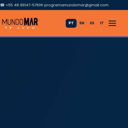
☎ +55 48 99147-5761
✉
programamundomar@gmail.com
PT
EN
ES
IT