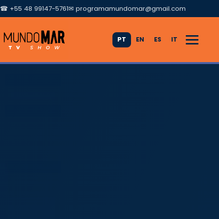
☎ +55 48 99147-5761
✉
programamundomar@gmail.com
PT
EN
ES
IT