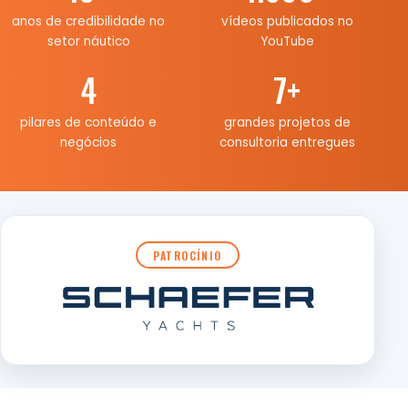
anos de credibilidade no
vídeos publicados no
setor náutico
YouTube
4
7
+
pilares de conteúdo e
grandes projetos de
negócios
consultoria entregues
PATROCÍNIO