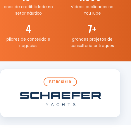
anos de credibilidade no
vídeos publicados no
setor náutico
YouTube
4
7
+
pilares de conteúdo e
grandes projetos de
negócios
consultoria entregues
PATROCÍNIO