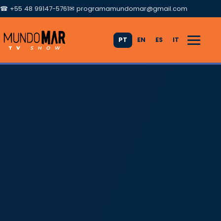
☎ +55 48 99147-5761
✉
programamundomar@gmail.com
PT
EN
ES
IT