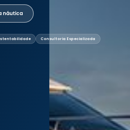
a náutica
stentabilidade
Consultoria Especializada