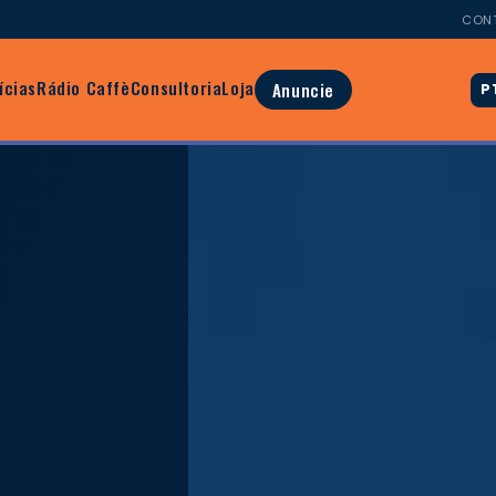
CON
ícias
Rádio Caffè
Consultoria
Loja
Anuncie
P