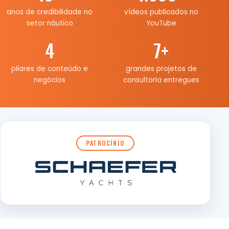
anos de credibilidade no
vídeos publicados no
setor náutico
YouTube
4
7
+
pilares de conteúdo e
grandes projetos de
negócios
consultoria entregues
PATROCÍNIO