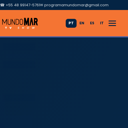
☎ +55 48 99147-5761
✉
programamundomar@gmail.com
PT
EN
ES
IT