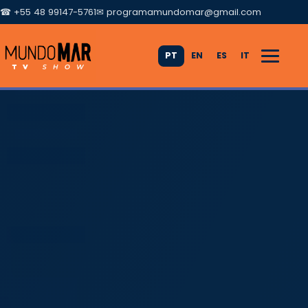
☎ +55 48 99147-5761
✉
programamundomar@gmail.com
PT
EN
ES
IT