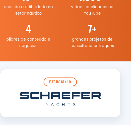
anos de credibilidade no
vídeos publicados no
setor náutico
YouTube
4
7
+
pilares de conteúdo e
grandes projetos de
negócios
consultoria entregues
PATROCÍNIO