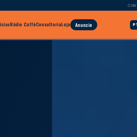
CON
ícias
Rádio Caffè
Consultoria
Loja
Anuncie
P