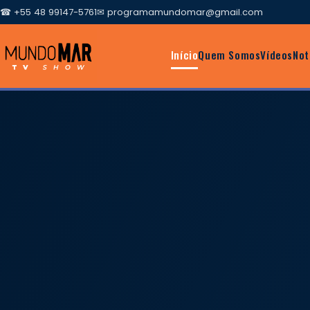
☎ +55 48 99147-5761
✉
programamundomar@gmail.com
Início
Quem Somos
Vídeos
Not