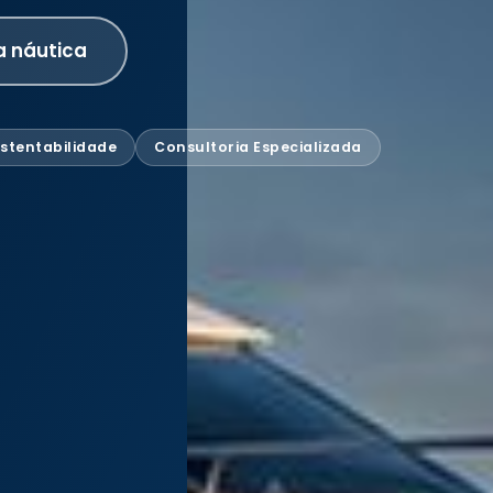
a náutica
stentabilidade
Consultoria Especializada