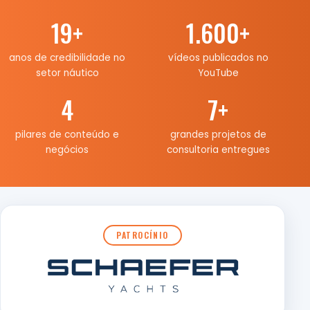
19
+
1.600
+
anos de credibilidade no
vídeos publicados no
setor náutico
YouTube
4
7
+
pilares de conteúdo e
grandes projetos de
negócios
consultoria entregues
PATROCÍNIO