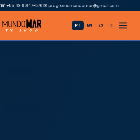
☎ +55 48 99147-5761
✉
programamundomar@gmail.com
PT
EN
ES
IT