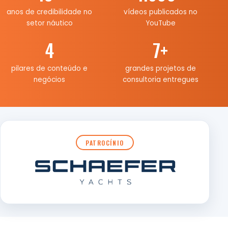
anos de credibilidade no
vídeos publicados no
setor náutico
YouTube
4
7
+
pilares de conteúdo e
grandes projetos de
negócios
consultoria entregues
PATROCÍNIO