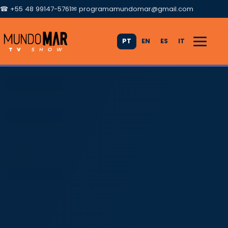
☎ +55 48 99147-5761
✉
programamundomar@gmail.com
PT
EN
ES
IT