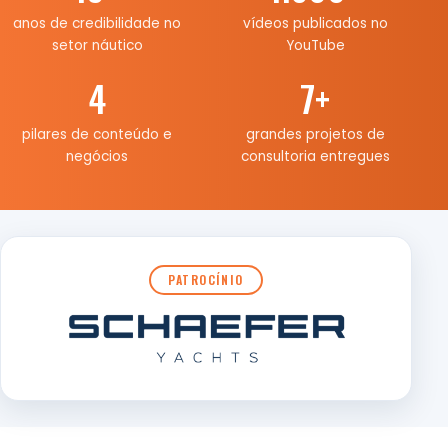
anos de credibilidade no
vídeos publicados no
setor náutico
YouTube
4
7
+
pilares de conteúdo e
grandes projetos de
negócios
consultoria entregues
PATROCÍNIO