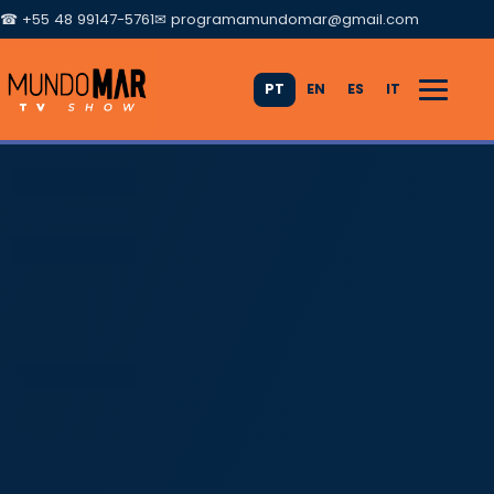
☎ +55 48 99147-5761
✉
programamundomar@gmail.com
PT
EN
ES
IT