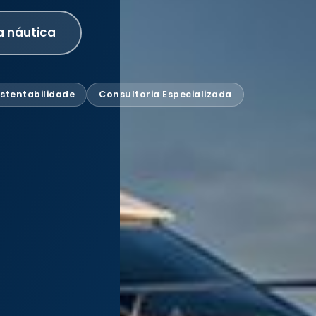
a náutica
stentabilidade
Consultoria Especializada