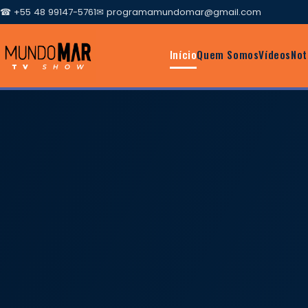
☎ +55 48 99147-5761
✉
programamundomar@gmail.com
Início
Quem Somos
Vídeos
Not