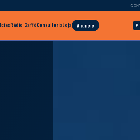
CON
ícias
Rádio Caffè
Consultoria
Loja
Anuncie
P