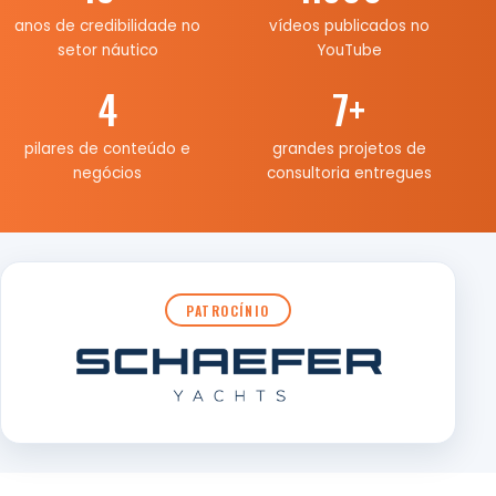
anos de credibilidade no
vídeos publicados no
setor náutico
YouTube
4
7
+
pilares de conteúdo e
grandes projetos de
negócios
consultoria entregues
PATROCÍNIO