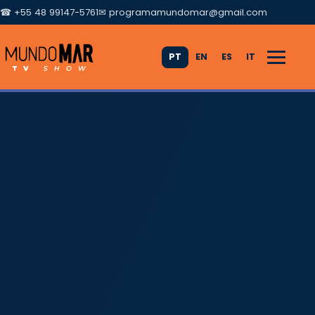
☎ +55 48 99147-5761
✉
programamundomar@gmail.com
PT
EN
ES
IT