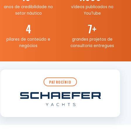
anos de credibilidade no
vídeos publicados no
setor náutico
YouTube
4
7
+
pilares de conteúdo e
grandes projetos de
negócios
consultoria entregues
PATROCÍNIO