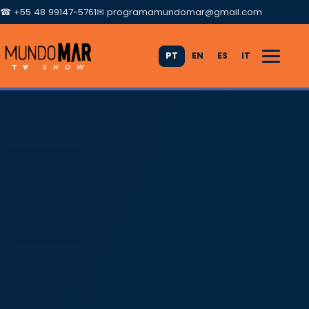
☎ +55 48 99147-5761
✉
programamundomar@gmail.com
PT
EN
ES
IT