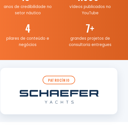
anos de credibilidade no
vídeos publicados no
setor náutico
YouTube
4
7
+
pilares de conteúdo e
grandes projetos de
negócios
consultoria entregues
PATROCÍNIO