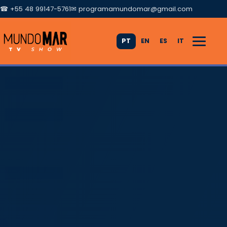
☎ +55 48 99147-5761
✉
programamundomar@gmail.com
PT
EN
ES
IT