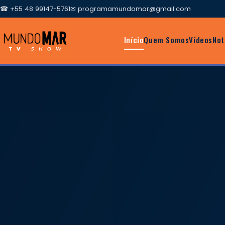
☎ +55 48 99147-5761
✉
programamundomar@gmail.com
Início
Quem Somos
Vídeos
Not