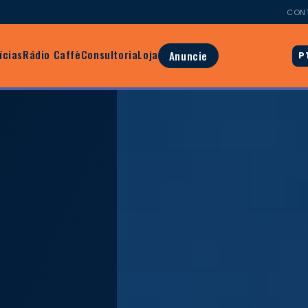
CON
ícias
Rádio Caffè
Consultoria
Loja
Anuncie
P