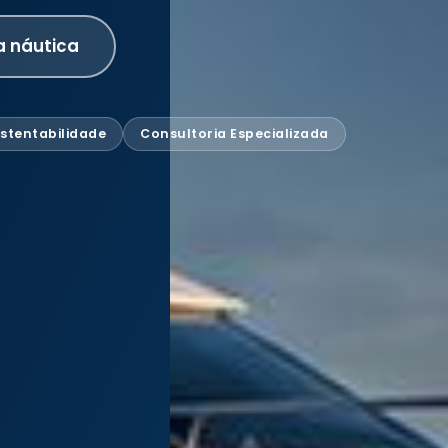
a náutica
stentabilidade
Consultoria Especializada