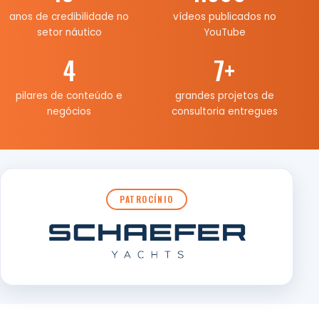
anos de credibilidade no
vídeos publicados no
setor náutico
YouTube
4
7
+
pilares de conteúdo e
grandes projetos de
negócios
consultoria entregues
PATROCÍNIO