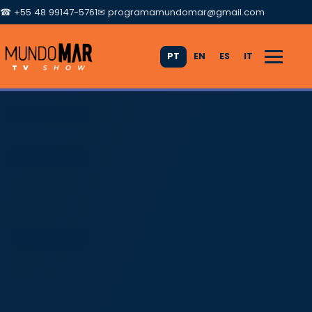
☎ +55 48 99147-5761
✉
programamundomar@gmail.com
PT
EN
ES
IT