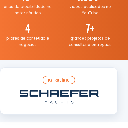
anos de credibilidade no
vídeos publicados no
setor náutico
YouTube
4
7
+
pilares de conteúdo e
grandes projetos de
negócios
consultoria entregues
PATROCÍNIO