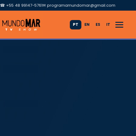
☎ +55 48 99147-5761
✉
programamundomar@gmail.com
PT
EN
ES
IT