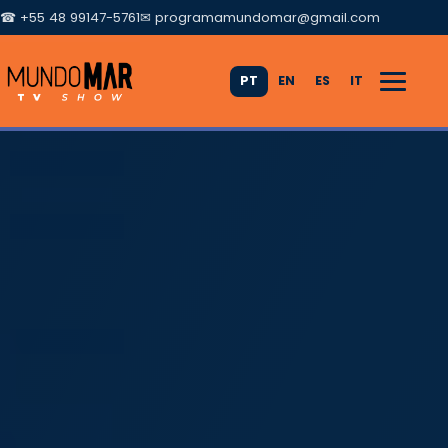
☎ +55 48 99147-5761
✉
programamundomar@gmail.com
PT
EN
ES
IT