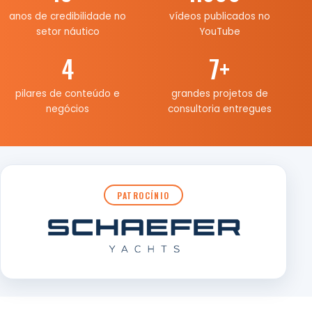
anos de credibilidade no
vídeos publicados no
setor náutico
YouTube
4
7
+
pilares de conteúdo e
grandes projetos de
negócios
consultoria entregues
PATROCÍNIO