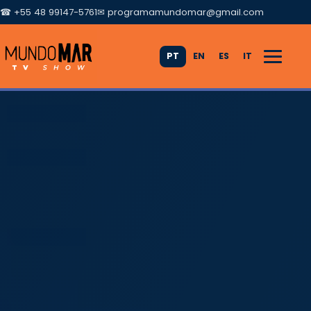
☎ +55 48 99147-5761
✉
programamundomar@gmail.com
PT
EN
ES
IT