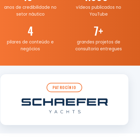
anos de credibilidade no
vídeos publicados no
setor náutico
YouTube
4
7
+
pilares de conteúdo e
grandes projetos de
negócios
consultoria entregues
PATROCÍNIO