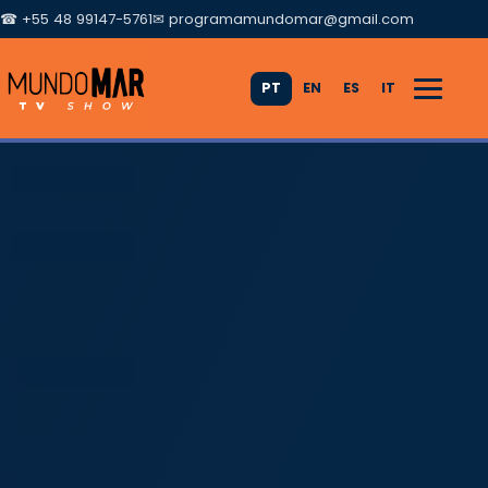
☎ +55 48 99147-5761
✉
programamundomar@gmail.com
PT
EN
ES
IT