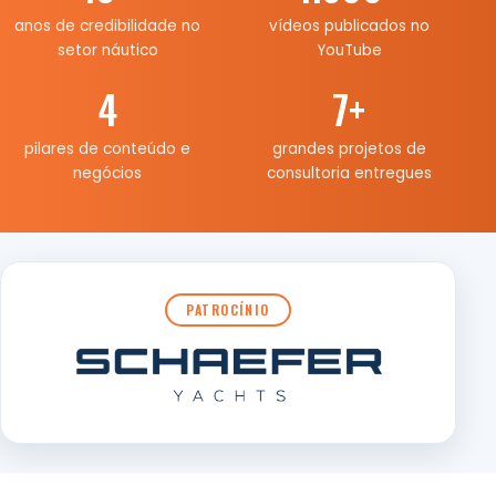
anos de credibilidade no
vídeos publicados no
setor náutico
YouTube
4
7
+
pilares de conteúdo e
grandes projetos de
negócios
consultoria entregues
PATROCÍNIO