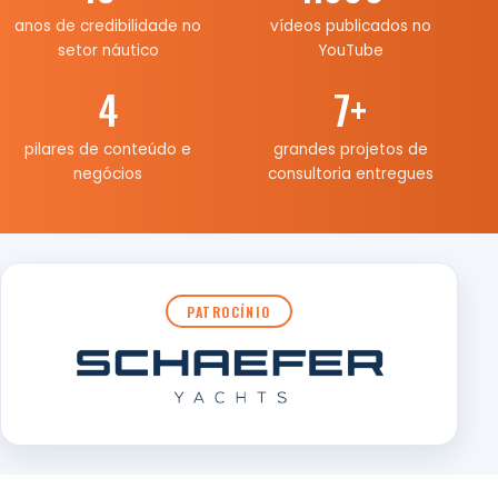
anos de credibilidade no
vídeos publicados no
setor náutico
YouTube
4
7
+
pilares de conteúdo e
grandes projetos de
negócios
consultoria entregues
PATROCÍNIO