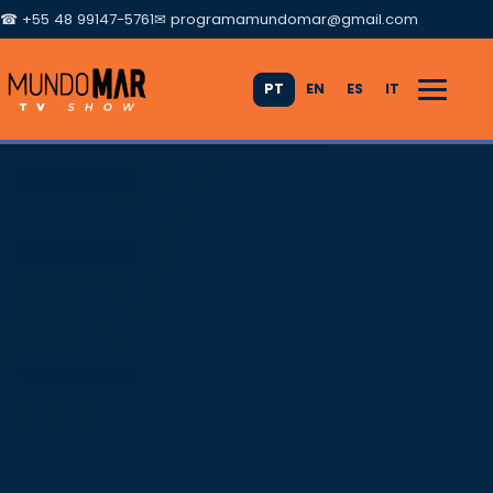
☎ +55 48 99147-5761
✉
programamundomar@gmail.com
PT
EN
ES
IT