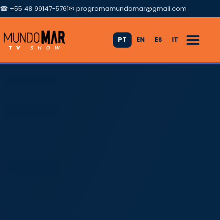
☎ +55 48 99147-5761
✉
programamundomar@gmail.com
PT
EN
ES
IT