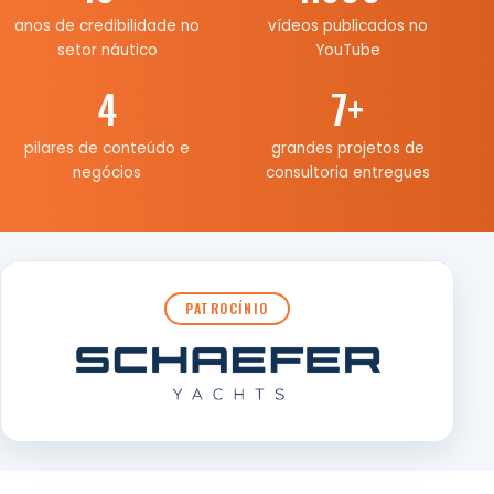
anos de credibilidade no
vídeos publicados no
setor náutico
YouTube
4
7
+
pilares de conteúdo e
grandes projetos de
negócios
consultoria entregues
PATROCÍNIO