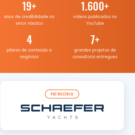
19
+
1.600
+
anos de credibilidade no
vídeos publicados no
setor náutico
YouTube
4
7
+
pilares de conteúdo e
grandes projetos de
negócios
consultoria entregues
PATROCÍNIO