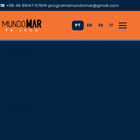
☎ +55 48 99147-5761
✉
programamundomar@gmail.com
PT
EN
ES
IT