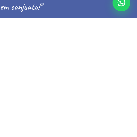
em conjunto!"
Conheça nossa história
MUNDO MAR TV
OS EPISÓDIOS MAIS RECENTES DO
CANAL
Ver todos os vídeos
Inscreva-se no canal