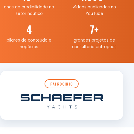
anos de credibilidade no
vídeos publicados no
setor náutico
YouTube
4
7
+
pilares de conteúdo e
grandes projetos de
negócios
consultoria entregues
PATROCÍNIO