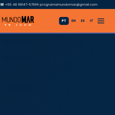
☎ +55 48 99147-5761
✉
programamundomar@gmail.com
PT
EN
ES
IT