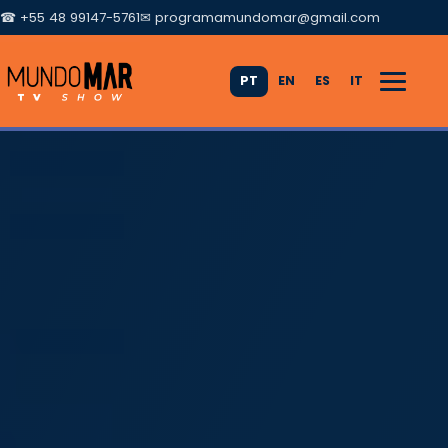
☎ +55 48 99147-5761
✉
programamundomar@gmail.com
PT
EN
ES
IT