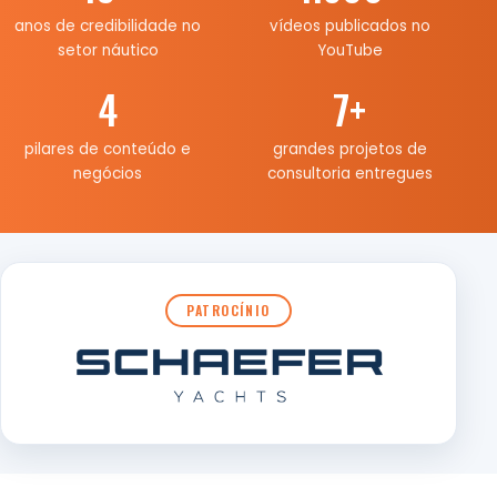
anos de credibilidade no
vídeos publicados no
setor náutico
YouTube
4
7
+
pilares de conteúdo e
grandes projetos de
negócios
consultoria entregues
PATROCÍNIO